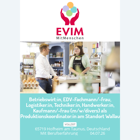
Betriebswirt:in, EDV-Fachmann/-frau,
Logistiker:in, Techniker:in, Handwerker:in,
Kaufmann/-frau (m/w/divers) als
Produktionskoordinator:in am Standort Wallau
VOLLZEIT
65719 Hofheim am Taunus, Deutschland
Mit Berufserfahrung
04.07.26